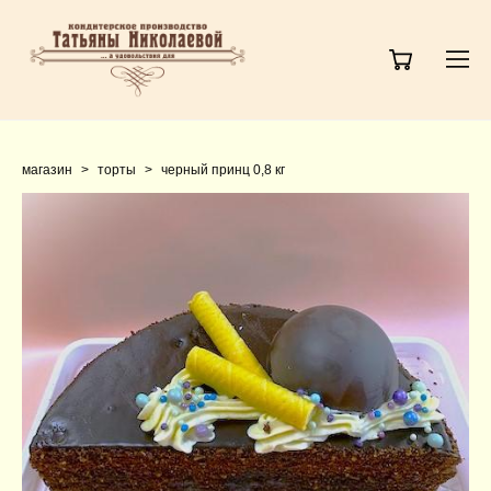
магазин
>
торты
>
черный принц 0,8 кг